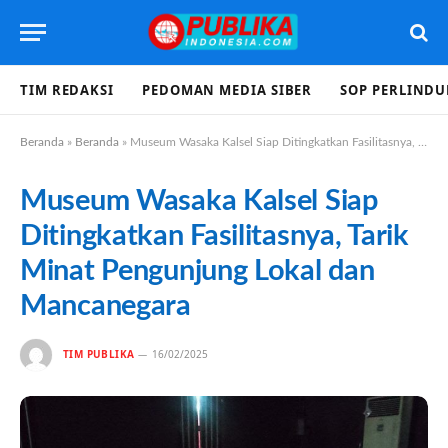
TIM REDAKSI
PEDOMAN MEDIA SIBER
SOP PERLIND
Beranda
»
Beranda
»
Museum Wasaka Kalsel Siap Ditingkatkan Fasilitasnya, Tarik Minat Pengunjung Lokal dan Mancanegara
Museum Wasaka Kalsel Siap
Ditingkatkan Fasilitasnya, Tarik
Minat Pengunjung Lokal dan
Mancanegara
TIM PUBLIKA
16/02/2025