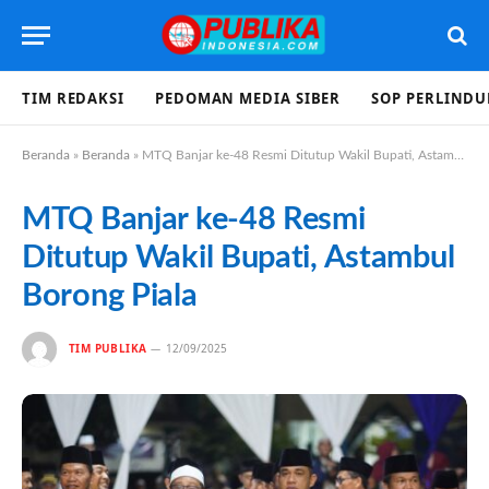
TIM REDAKSI
PEDOMAN MEDIA SIBER
SOP PERLIND
Beranda
»
Beranda
»
MTQ Banjar ke-48 Resmi Ditutup Wakil Bupati, Astambul Borong Piala
MTQ Banjar ke-48 Resmi
Ditutup Wakil Bupati, Astambul
Borong Piala
TIM PUBLIKA
12/09/2025