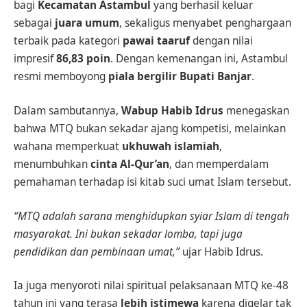
bagi
Kecamatan Astambul
yang berhasil keluar
sebagai
juara umum
, sekaligus menyabet penghargaan
terbaik pada kategori
pawai taaruf
dengan nilai
impresif
86,83 poin
. Dengan kemenangan ini, Astambul
resmi memboyong
piala bergilir Bupati Banjar
.
Dalam sambutannya,
Wabup Habib Idrus
menegaskan
bahwa MTQ bukan sekadar ajang kompetisi, melainkan
wahana memperkuat
ukhuwah islamiah
,
menumbuhkan
cinta Al-Qur’an
, dan memperdalam
pemahaman terhadap isi kitab suci umat Islam tersebut.
“MTQ adalah sarana menghidupkan syiar Islam di tengah
masyarakat. Ini bukan sekadar lomba, tapi juga
pendidikan dan pembinaan umat,”
ujar Habib Idrus.
Ia juga menyoroti nilai spiritual pelaksanaan MTQ ke-48
tahun ini yang terasa
lebih istimewa
karena digelar tak