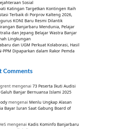
ejahteraan Sosial
ati Katingan Targetkan Kontingen Raih
stasi Terbaik di Porprov Kalteng 2026,
gurus KONI Baru Resmi Dilantik
irangan Banjarbaru Mendunia, Pelajar
tralia dan Jepang Belajar Wastra Banjar
mah Lingkungan
abaru dan UGM Perkuat Kolaborasi, Hasil
-PPM Dipaparkan dalam Rakor Pemda
t Comments
grent
mengenai
73 Peserta Ikuti Audisi
Galuh Banjar Bernuansa Islami 2025
pody
mengenai
Menlu Ungkap Alasan
ia Bayar Iuran Saat Gabung Board of
HeS
mengenai
Kadis Kominfo Banjarbaru