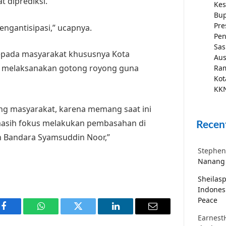
 diprediksi.
Kes
Bup
Pre
mengantisipasi,” ucapnya.
Pen
Sas
epada masyarakat khususnya Kota
Aus
 melaksanakan gotong royong guna
Ra
Kot
KKN
ng masyarakat, karena memang saat ini
 masih fokus melakukan pembasahan di
Recen
ah Bandara Syamsuddin Noor,”
Stephen
Nanang 
Sheilas
Indones
Peace
Facebook
WhatsApp
Twitter
LinkedIn
Email
Earnest