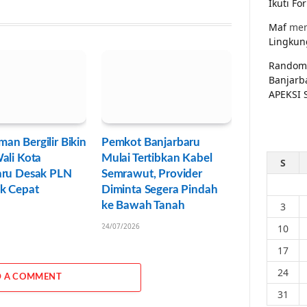
Ikuti F
Maf
men
Lingkun
Random
Banjarb
APEKSI 
n Bergilir Bikin
Pemkot Banjarbaru
ali Kota
Mulai Tertibkan Kabel
S
aru Desak PLN
Semrawut, Provider
ak Cepat
Diminta Segera Pindah
ke Bawah Tanah
3
24/07/2026
10
17
24
 A COMMENT
31