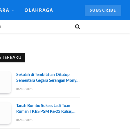
ARA
OLAHRAGA
SUBSCRIBE
i
A TERBARU
Sekolah di Tembilahan Ditutup
Sementara Gegara Serangan Monyet
Liar
06/08/2026
Tanah Bumbu Sukses Jadi Tuan
Rumah TKBS PSM Ke-23 Kalsel,
Perkuat Kolaborasi untuk
06/08/2026
Kesejahteraan Sosial