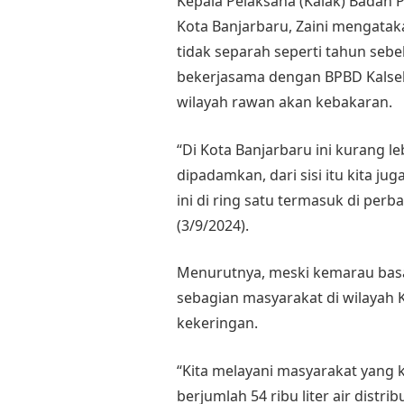
Kepala Pelaksana (Kalak) Badan
Kota Banjarbaru, Zaini mengatak
tidak separah seperti tahun seb
bekerjasama dengan BPBD Kalse
wilayah rawan akan kebakaran.
“Di Kota Banjarbaru ini kurang l
dipadamkan, dari sisi itu kita j
ini di ring satu termasuk di per
(3/9/2024).
Menurutnya, meski kemarau basa
sebagian masyarakat di wilayah K
kekeringan.
“Kita melayani masyarakat yang k
berjumlah 54 ribu liter air distri