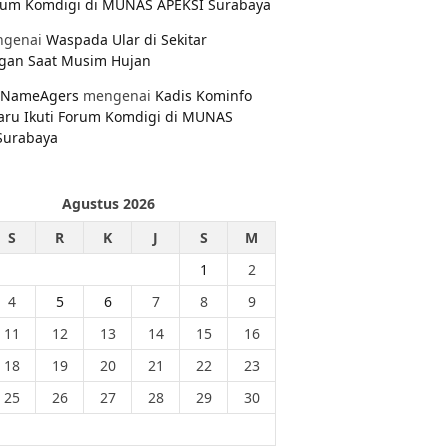
orum Komdigi di MUNAS APEKSI Surabaya
genai
Waspada Ular di Sekitar
gan Saat Musim Hujan
NameAgers
mengenai
Kadis Kominfo
aru Ikuti Forum Komdigi di MUNAS
Surabaya
Agustus 2026
S
R
K
J
S
M
1
2
4
5
6
7
8
9
11
12
13
14
15
16
18
19
20
21
22
23
25
26
27
28
29
30