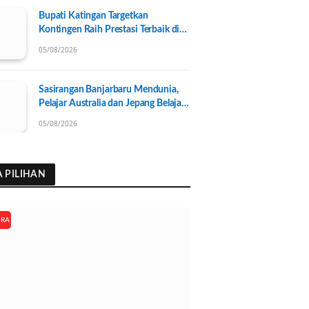
Bupati Katingan Targetkan
Kontingen Raih Prestasi Terbaik di
Porprov Kalteng 2026, Pengurus
05/08/2026
KONI Baru Resmi Dilantik
Sasirangan Banjarbaru Mendunia,
Pelajar Australia dan Jepang Belajar
Wastra Banjar Ramah Lingkungan
05/08/2026
A PILIHAN
ARA