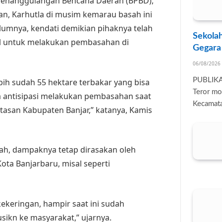
 Penanggulangan Bencana Daerah (BPBD),
an, Karhutla di musim kemarau basah ini
elumnya, kendati demikian pihaknya telah
Sekolah
l untuk melakukan pembasahan di
Gegara
06/08/2026
PUBLIK
ebih sudah 55 hektare terbakar yang bisa
Teror mo
uga antisipasi melakukan pembasahan saat
Kecamata
batasan Kabupaten Banjar,” katanya, Kamis
h, dampaknya tetap dirasakan oleh
ota Banjarbaru, misal seperti
ekeringan, hampir saat ini sudah
busikn ke masyarakat,” ujarnya.