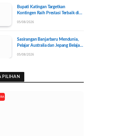
Bupati Katingan Targetkan
Kontingen Raih Prestasi Terbaik di
Porprov Kalteng 2026, Pengurus
05/08/2026
KONI Baru Resmi Dilantik
Sasirangan Banjarbaru Mendunia,
Pelajar Australia dan Jepang Belajar
Wastra Banjar Ramah Lingkungan
05/08/2026
A PILIHAN
ARA