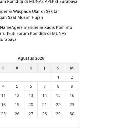
orum Komdigi di MUNAS APEKSI Surabaya
genai
Waspada Ular di Sekitar
gan Saat Musim Hujan
NameAgers
mengenai
Kadis Kominfo
aru Ikuti Forum Komdigi di MUNAS
Surabaya
Agustus 2026
S
R
K
J
S
M
1
2
4
5
6
7
8
9
11
12
13
14
15
16
18
19
20
21
22
23
25
26
27
28
29
30