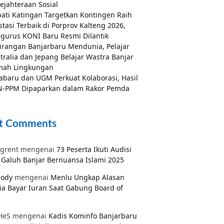
ejahteraan Sosial
ati Katingan Targetkan Kontingen Raih
stasi Terbaik di Porprov Kalteng 2026,
gurus KONI Baru Resmi Dilantik
irangan Banjarbaru Mendunia, Pelajar
tralia dan Jepang Belajar Wastra Banjar
mah Lingkungan
abaru dan UGM Perkuat Kolaborasi, Hasil
-PPM Dipaparkan dalam Rakor Pemda
t Comments
grent
mengenai
73 Peserta Ikuti Audisi
Galuh Banjar Bernuansa Islami 2025
pody
mengenai
Menlu Ungkap Alasan
ia Bayar Iuran Saat Gabung Board of
HeS
mengenai
Kadis Kominfo Banjarbaru