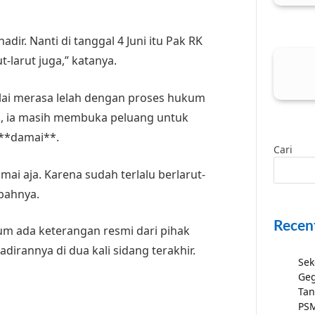
ir. Nanti di tanggal 4 Juni itu Pak RK
-larut juga,” katanya.
lai merasa lelah dengan proses hukum
tu, ia masih membuka peluang untuk
 **damai**.
Cari
ai aja. Karena sudah terlalu berlarut-
mbahnya.
Recen
lum ada keterangan resmi dari pihak
irannya di dua kali sidang terakhir.
Sek
Geg
Tan
PSM