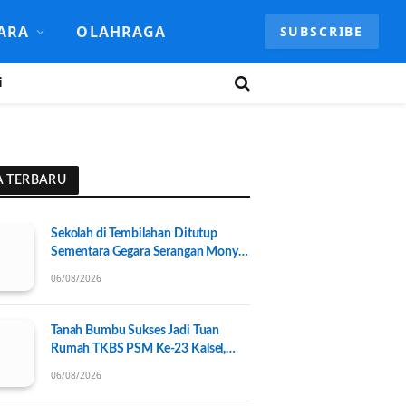
ARA
OLAHRAGA
SUBSCRIBE
i
A TERBARU
Sekolah di Tembilahan Ditutup
Sementara Gegara Serangan Monyet
Liar
06/08/2026
Tanah Bumbu Sukses Jadi Tuan
Rumah TKBS PSM Ke-23 Kalsel,
Perkuat Kolaborasi untuk
06/08/2026
Kesejahteraan Sosial