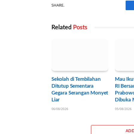
SHARE.
Related
Posts
Sekolah di Tembilahan
Mau Iku
Ditutup Sementara
RI Bersa
Gegara Serangan Monyet
Prabowo
Liar
Dibuka M
06/08/2026
05/08/2026
ADD