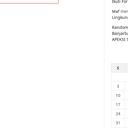
Ikuti F
Maf
men
Lingkun
Random
Banjarb
APEKSI 
S
3
10
17
24
31