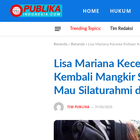
HOME
HUKUM
Trending Topics:
Tim Redaksi
Beranda
»
Beranda
»
Lisa Mariana Kecewa Ridwan K
Lisa Mariana Kec
Kembali Mangkir 
Mau Silaturahmi 
TIM PUBLIKA
31/05/2025