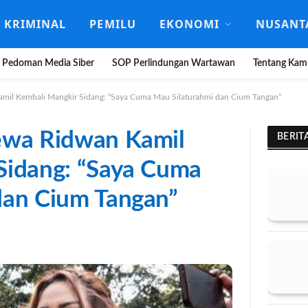
KRIMINAL
PEMILU
EKONOMI
NUSANT
Pedoman Media Siber
SOP Perlindungan Wartawan
Tentang Kam
amil Kembali Mangkir Sidang: “Saya Cuma Mau Silaturahmi dan Cium Tangan”
ewa Ridwan Kamil
BERIT
Sidang: “Saya Cuma
dan Cium Tangan”