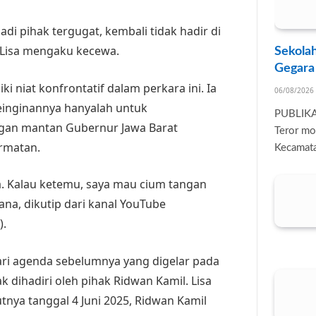
i pihak tergugat, kembali tidak hadir di
 Lisa mengaku kecewa.
Sekolah
Gegara
ki niat konfrontatif dalam perkara ini. Ia
06/08/2026
inginannya hanyalah untuk
PUBLIK
ngan mantan Gubernur Jawa Barat
Teror mo
rmatan.
Kecamata
a. Kalau ketemu, saya mau cium tangan
ana, dikutip dari kanal YouTube
).
ari agenda sebelumnya yang digelar pada
ak dihadiri oleh pihak Ridwan Kamil. Lisa
tnya tanggal 4 Juni 2025, Ridwan Kamil