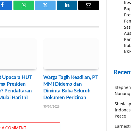
Kes
Bup
Facebook
WhatsApp
Twitter
LinkedIn
Email
Pre
Pen
Sas
Aus
Ra
Kot
KKN
Recen
t Upacara HUT
Warga Tagih Keadilan, PT
ma Presiden
MMI Didemo dan
Stephen
? Pendaftaran
Diminta Buka Seluruh
Nanang 
ulai Hari Ini!
Dokumen Perizinan
Sheilas
30/07/2026
Indones
Peace
Earnest
 A COMMENT