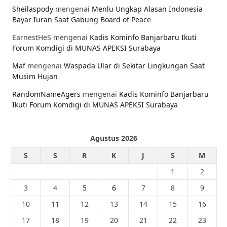
Sheilaspody
mengenai
Menlu Ungkap Alasan Indonesia
Bayar Iuran Saat Gabung Board of Peace
EarnestHeS
mengenai
Kadis Kominfo Banjarbaru Ikuti
Forum Komdigi di MUNAS APEKSI Surabaya
Maf
mengenai
Waspada Ular di Sekitar Lingkungan Saat
Musim Hujan
RandomNameAgers
mengenai
Kadis Kominfo Banjarbaru
Ikuti Forum Komdigi di MUNAS APEKSI Surabaya
Agustus 2026
S
S
R
K
J
S
M
1
2
3
4
5
6
7
8
9
10
11
12
13
14
15
16
17
18
19
20
21
22
23