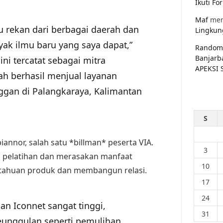
Ikuti F
Maf
men
u rekan dari berbagai daerah dan
Lingkun
ak ilmu baru yang saya dapat,”
Random
Banjarb
ini tercatat sebagai mitra
APEKSI 
lah berhasil menjual layanan
ggan di Palangkaraya, Kalimantan
S
annor, salah satu *billman* peserta VIA.
3
ti pelatihan dan merasakan manfaat
10
etahuan produk dan membangun relasi.
17
24
an Iconnet sangat tinggi,
31
Keunggulan seperti pemulihan