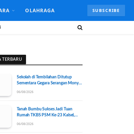
ARA
OLAHRAGA
SUBSCRIBE
i
A TERBARU
Sekolah di Tembilahan Ditutup
Sementara Gegara Serangan Monyet
Liar
06/08/2026
Tanah Bumbu Sukses Jadi Tuan
Rumah TKBS PSM Ke-23 Kalsel,
Perkuat Kolaborasi untuk
06/08/2026
Kesejahteraan Sosial