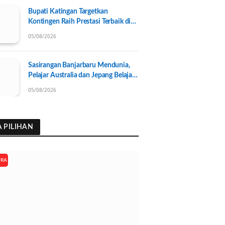
Bupati Katingan Targetkan
Kontingen Raih Prestasi Terbaik di
Porprov Kalteng 2026, Pengurus
05/08/2026
KONI Baru Resmi Dilantik
Sasirangan Banjarbaru Mendunia,
Pelajar Australia dan Jepang Belajar
Wastra Banjar Ramah Lingkungan
05/08/2026
A PILIHAN
ARA