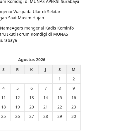
orum Komdigi di MUNAS APEKSI Surabaya
genai
Waspada Ular di Sekitar
gan Saat Musim Hujan
NameAgers
mengenai
Kadis Kominfo
aru Ikuti Forum Komdigi di MUNAS
Surabaya
Agustus 2026
S
R
K
J
S
M
1
2
4
5
6
7
8
9
11
12
13
14
15
16
18
19
20
21
22
23
25
26
27
28
29
30