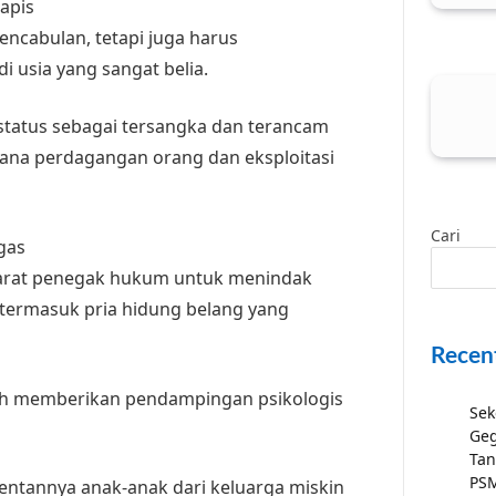
apis
ncabulan, tetapi juga harus
 usia yang sangat belia.
rstatus sebagai tersangka dan terancam
dana perdagangan orang dan eksploitasi
Cari
gas
arat penegak hukum untuk menindak
, termasuk pria hidung belang yang
Recen
h memberikan pendampingan psikologis
Sek
.
Geg
Tan
PSM
entannya anak-anak dari keluarga miskin