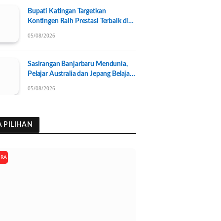
Bupati Katingan Targetkan
Kontingen Raih Prestasi Terbaik di
Porprov Kalteng 2026, Pengurus
05/08/2026
KONI Baru Resmi Dilantik
Sasirangan Banjarbaru Mendunia,
Pelajar Australia dan Jepang Belajar
Wastra Banjar Ramah Lingkungan
05/08/2026
A PILIHAN
ARA