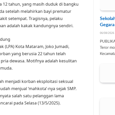
 12 tahun, yang masih duduk di bangku
uda setelah melahirkan bayi prematur
akit setempat. Tragisnya, pelaku
Sekolah
Gegara
rban adalah kakak kandungnya sendiri.
06/08/2026
ndung
PUBLIK
k (LPA) Kota Mataram, Joko Jumadi,
Teror mo
ban yang berusia 22 tahun telah
Kecamata
pria dewasa. Motifnya adalah kesulitan
a muda.
ah menjadi korban eksploitasi seksual
 sudah menjual ‘mahkota’-nya sejak SMP.
rnyata salah satu pelanggan lama
ncarai pada Selasa (13/5/2025).