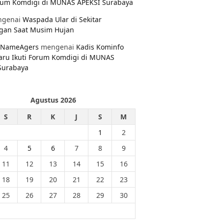
orum Komdigi di MUNAS APEKSI Surabaya
genai
Waspada Ular di Sekitar
gan Saat Musim Hujan
NameAgers
mengenai
Kadis Kominfo
aru Ikuti Forum Komdigi di MUNAS
Surabaya
Agustus 2026
S
R
K
J
S
M
1
2
4
5
6
7
8
9
11
12
13
14
15
16
18
19
20
21
22
23
25
26
27
28
29
30