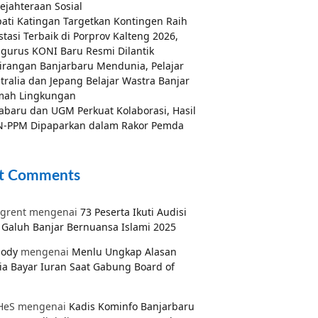
ejahteraan Sosial
ati Katingan Targetkan Kontingen Raih
stasi Terbaik di Porprov Kalteng 2026,
gurus KONI Baru Resmi Dilantik
irangan Banjarbaru Mendunia, Pelajar
tralia dan Jepang Belajar Wastra Banjar
mah Lingkungan
abaru dan UGM Perkuat Kolaborasi, Hasil
-PPM Dipaparkan dalam Rakor Pemda
t Comments
grent
mengenai
73 Peserta Ikuti Audisi
Galuh Banjar Bernuansa Islami 2025
pody
mengenai
Menlu Ungkap Alasan
ia Bayar Iuran Saat Gabung Board of
HeS
mengenai
Kadis Kominfo Banjarbaru