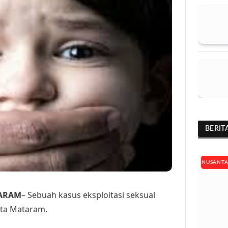
BERIT
NUSANT
TARAM
– Sebuah kasus eksploitasi seksual
ota Mataram.