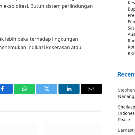
Kes
eksploitasi. Butuh sistem perlindungan
Bup
Pre
Pen
Sas
Aus
 lebih peka terhadap lingkungan
Ra
 menemukan indikasi kekerasan atau
Kot
KKN
Recen
Stephen
Facebook
WhatsApp
Twitter
LinkedIn
Email
Nanang 
Sheilas
Indones
Peace
Earnest