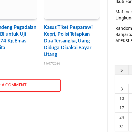
Ikuti F
Maf
men
Lingkun
andeng Pegadaian
Kasus Tiket Pesparawi
Random
Banjarb
BI untuk Uji
Kepri, Polisi Tetapkan
APEKSI 
n 74 Kg Emas
Dua Tersangka, Uang
ita
Diduga Dipakai Bayar
Utang
11/07/2026
S
 A COMMENT
3
10
17
24
31