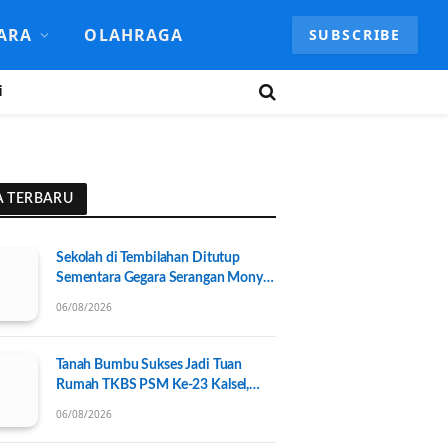
ARA
OLAHRAGA
SUBSCRIBE
i
A TERBARU
Sekolah di Tembilahan Ditutup
Sementara Gegara Serangan Monyet
Liar
06/08/2026
Tanah Bumbu Sukses Jadi Tuan
Rumah TKBS PSM Ke-23 Kalsel,
Perkuat Kolaborasi untuk
06/08/2026
Kesejahteraan Sosial