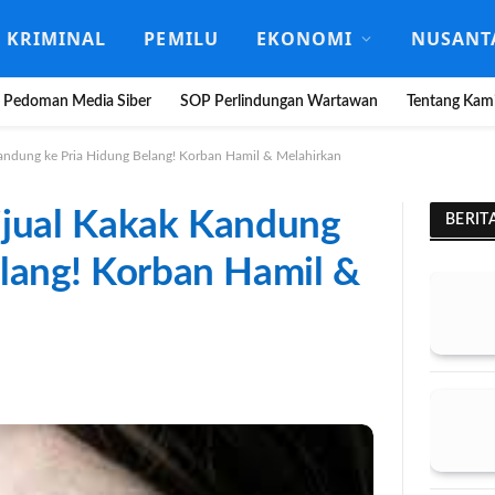
KRIMINAL
PEMILU
EKONOMI
NUSANT
Pedoman Media Siber
SOP Perlindungan Wartawan
Tentang Kam
andung ke Pria Hidung Belang! Korban Hamil & Melahirkan
ijual Kakak Kandung
BERIT
elang! Korban Hamil &