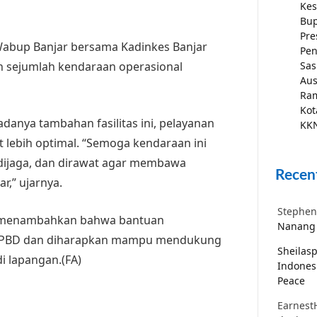
Kes
Bup
Pre
abup Banjar bersama Kadinkes Banjar
Pen
n sejumlah kendaraan operasional
Sas
Aus
Ra
Kot
anya tambahan fasilitas ini, pelayanan
KKN
 lebih optimal. “Semoga kendaraan ini
 dijaga, dan dirawat agar membawa
Recen
r,” ujarnya.
Stephen
a, menambahkan bahwa bantuan
Nanang 
i APBD dan diharapkan mampu mendukung
Sheilas
i lapangan.(FA)
Indones
Peace
Earnest