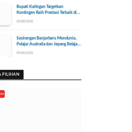
Bupati Katingan Targetkan
Kontingen Raih Prestasi Terbaik di
Porprov Kalteng 2026, Pengurus
05/08/2026
KONI Baru Resmi Dilantik
Sasirangan Banjarbaru Mendunia,
Pelajar Australia dan Jepang Belajar
Wastra Banjar Ramah Lingkungan
05/08/2026
A PILIHAN
ARA