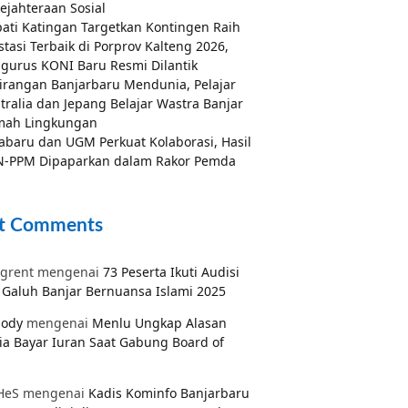
ejahteraan Sosial
ati Katingan Targetkan Kontingen Raih
stasi Terbaik di Porprov Kalteng 2026,
gurus KONI Baru Resmi Dilantik
irangan Banjarbaru Mendunia, Pelajar
tralia dan Jepang Belajar Wastra Banjar
mah Lingkungan
abaru dan UGM Perkuat Kolaborasi, Hasil
-PPM Dipaparkan dalam Rakor Pemda
t Comments
grent
mengenai
73 Peserta Ikuti Audisi
Galuh Banjar Bernuansa Islami 2025
pody
mengenai
Menlu Ungkap Alasan
ia Bayar Iuran Saat Gabung Board of
HeS
mengenai
Kadis Kominfo Banjarbaru