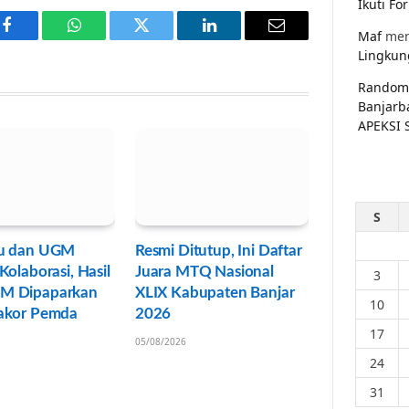
Ikuti F
Maf
men
Facebook
WhatsApp
Twitter
LinkedIn
Email
Lingkun
Random
Banjarb
APEKSI 
S
u dan UGM
Resmi Ditutup, Ini Daftar
Kolaborasi, Hasil
Juara MTQ Nasional
3
M Dipaparkan
XLIX Kabupaten Banjar
10
akor Pemda
2026
17
05/08/2026
24
31