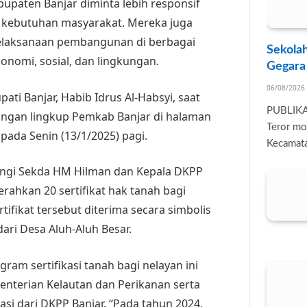
upaten Banjar diminta lebih responsif
n kebutuhan masyarakat. Mereka juga
laksanaan pembangunan di berbagai
Sekolah
konomi, sosial, dan lingkungan.
Gegara
06/08/2026
pati Banjar, Habib Idrus Al-Habsyi, saat
PUBLIK
ungan lingkup Pemkab Banjar di halaman
Teror mo
 pada Senin (13/1/2025) pagi.
Kecamata
pingi Sekda HM Hilman dan Kepala DKPP
erahkan 20 sertifikat hak tanah bagi
tifikat tersebut diterima secara simbolis
dari Desa Aluh-Aluh Besar.
ram sertifikasi tanah bagi nelayan ini
nterian Kelautan dan Perikanan serta
asi dari DKPP Banjar. “Pada tahun 2024,