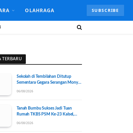
ARA
OLAHRAGA
SUBSCRIBE
i
A TERBARU
Sekolah di Tembilahan Ditutup
Sementara Gegara Serangan Monyet
Liar
06/08/2026
Tanah Bumbu Sukses Jadi Tuan
Rumah TKBS PSM Ke-23 Kalsel,
Perkuat Kolaborasi untuk
06/08/2026
Kesejahteraan Sosial