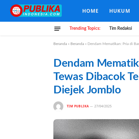
HOME
HUKUM
Trending Topics:
Tim Redaksi
Beranda
»
Beranda
»
Dendam Mematikan: Pria di Ba
Dendam Mematikan
Tewas Dibacok Te
Diejek Jomblo
TIM PUBLIKA
27/04/2025