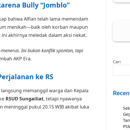
rena Bully “Jomblo”
kap bahwa Alfian telah lama memendam
 belum menikah—baik oleh korban maupun
s ini akhirnya meledak dalam aksi nekat.
menerus. Ini bukan konflik spontan, tapi
mbah AKP Era.
Cari
erjalanan ke RS
an langsung memanggil warga dan Kepala
Recen
 ke
RSUD Sungailiat
, tetapi nyawanya
an meninggal pukul 20.15 WIB akibat luka
Sek
Geg
Tan
PSM