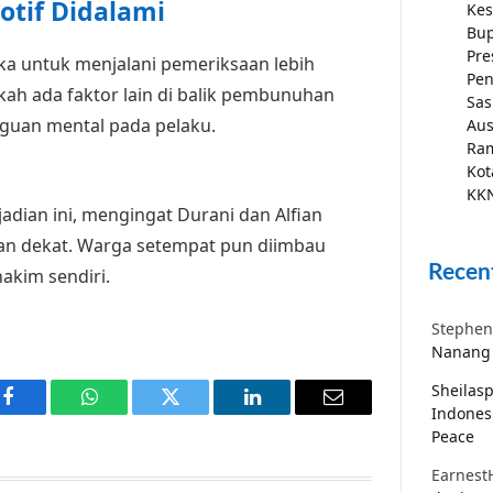
tif Didalami
Kes
Bup
Pre
ngka untuk menjalani pemeriksaan lebih
Pen
akah ada faktor lain di balik pembunuhan
Sas
guan mental pada pelaku.
Aus
Ra
Kot
KKN
adian ini, mengingat Durani dan Alfian
an dekat. Warga setempat pun diimbau
Recen
akim sendiri.
Stephen
Nanang 
Sheilas
Facebook
WhatsApp
Twitter
LinkedIn
Email
Indones
Peace
Earnest