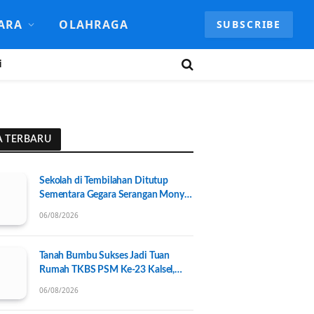
ARA
OLAHRAGA
SUBSCRIBE
i
A TERBARU
Sekolah di Tembilahan Ditutup
Sementara Gegara Serangan Monyet
Liar
06/08/2026
Tanah Bumbu Sukses Jadi Tuan
Rumah TKBS PSM Ke-23 Kalsel,
Perkuat Kolaborasi untuk
06/08/2026
Kesejahteraan Sosial