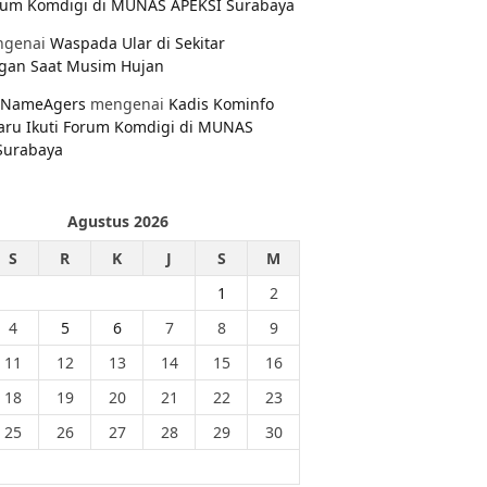
orum Komdigi di MUNAS APEKSI Surabaya
genai
Waspada Ular di Sekitar
gan Saat Musim Hujan
NameAgers
mengenai
Kadis Kominfo
aru Ikuti Forum Komdigi di MUNAS
Surabaya
Agustus 2026
S
R
K
J
S
M
1
2
4
5
6
7
8
9
11
12
13
14
15
16
18
19
20
21
22
23
25
26
27
28
29
30