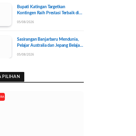
Bupati Katingan Targetkan
Kontingen Raih Prestasi Terbaik di
Porprov Kalteng 2026, Pengurus
05/08/2026
KONI Baru Resmi Dilantik
Sasirangan Banjarbaru Mendunia,
Pelajar Australia dan Jepang Belajar
Wastra Banjar Ramah Lingkungan
05/08/2026
A PILIHAN
ARA