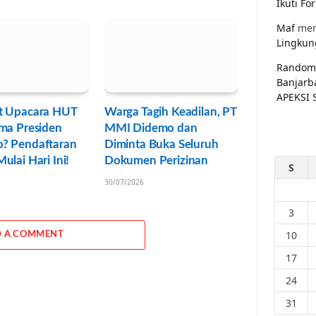
Ikuti F
Maf
men
Lingkun
Random
Banjarb
APEKSI 
t Upacara HUT
Warga Tagih Keadilan, PT
ma Presiden
MMI Didemo dan
? Pendaftaran
Diminta Buka Seluruh
ulai Hari Ini!
Dokumen Perizinan
S
30/07/2026
3
10
 A COMMENT
17
24
31