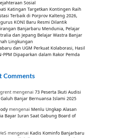
ejahteraan Sosial
ati Katingan Targetkan Kontingen Raih
stasi Terbaik di Porprov Kalteng 2026,
gurus KONI Baru Resmi Dilantik
irangan Banjarbaru Mendunia, Pelajar
tralia dan Jepang Belajar Wastra Banjar
mah Lingkungan
abaru dan UGM Perkuat Kolaborasi, Hasil
-PPM Dipaparkan dalam Rakor Pemda
t Comments
grent
mengenai
73 Peserta Ikuti Audisi
Galuh Banjar Bernuansa Islami 2025
pody
mengenai
Menlu Ungkap Alasan
ia Bayar Iuran Saat Gabung Board of
HeS
mengenai
Kadis Kominfo Banjarbaru