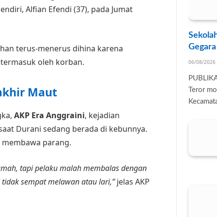
endiri, Alfian Efendi (37), pada Jumat
Sekolah
Gegara
tahan terus-menerus dihina karena
termasuk oleh korban.
06/08/2026
PUBLIK
akhir Maut
Teror mo
Kecamata
gka,
AKP Era Anggraini
, kejadian
 saat Durani sedang berada di kebunnya.
il membawa parang.
amah, tapi pelaku malah membalas dengan
 tidak sempat melawan atau lari,”
jelas AKP