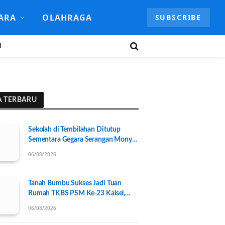
ARA
OLAHRAGA
SUBSCRIBE
i
A TERBARU
Sekolah di Tembilahan Ditutup
Sementara Gegara Serangan Monyet
Liar
06/08/2026
Tanah Bumbu Sukses Jadi Tuan
Rumah TKBS PSM Ke-23 Kalsel,
Perkuat Kolaborasi untuk
06/08/2026
Kesejahteraan Sosial