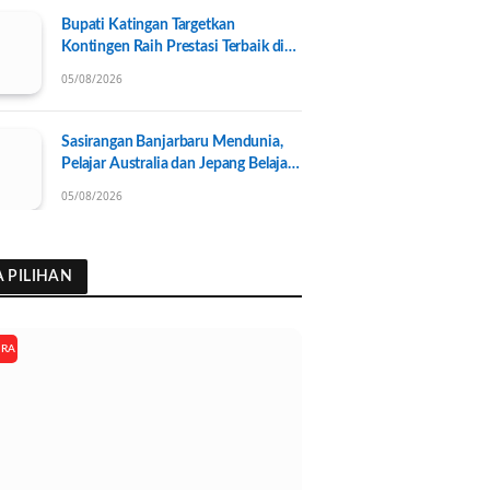
Bupati Katingan Targetkan
Kontingen Raih Prestasi Terbaik di
Porprov Kalteng 2026, Pengurus
05/08/2026
KONI Baru Resmi Dilantik
Sasirangan Banjarbaru Mendunia,
Pelajar Australia dan Jepang Belajar
Wastra Banjar Ramah Lingkungan
05/08/2026
A PILIHAN
ARA