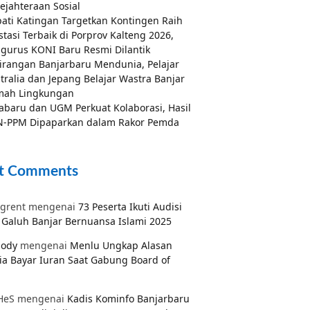
ejahteraan Sosial
ati Katingan Targetkan Kontingen Raih
stasi Terbaik di Porprov Kalteng 2026,
gurus KONI Baru Resmi Dilantik
irangan Banjarbaru Mendunia, Pelajar
tralia dan Jepang Belajar Wastra Banjar
mah Lingkungan
abaru dan UGM Perkuat Kolaborasi, Hasil
-PPM Dipaparkan dalam Rakor Pemda
t Comments
grent
mengenai
73 Peserta Ikuti Audisi
Galuh Banjar Bernuansa Islami 2025
pody
mengenai
Menlu Ungkap Alasan
ia Bayar Iuran Saat Gabung Board of
HeS
mengenai
Kadis Kominfo Banjarbaru