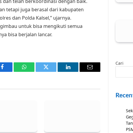
 dan telah berkoordinasi dengan baik.
n tetapi juga berasal dari kabupaten
olres dan Polda Kalsel,” ujarnya.
ngimbau untuk bisa mengikuti semua
a bisa berjalan lancar.
Cari
Facebook
WhatsApp
Twitter
LinkedIn
Email
Recen
Sek
Geg
Tan
PSM