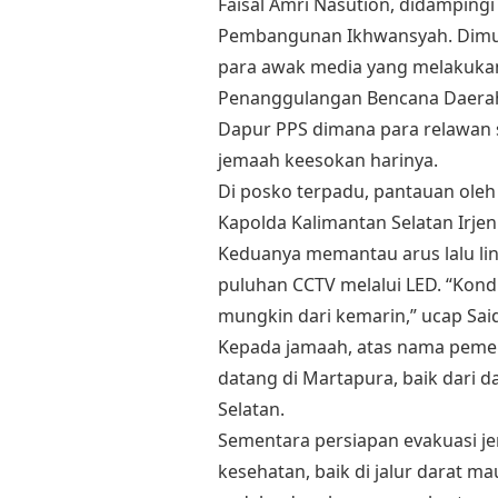
Faisal Amri Nasution, didamping
Pembangunan Ikhwansyah. Dimul
para awak media yang melakukan
Penanggulangan Bencana Daerah 
Dapur PPS dimana para relawan
jemaah keesokan harinya.
Di posko terpadu, pantauan oleh
Kapolda Kalimantan Selatan Irj
Keduanya memantau arus lalu lin
puluhan CCTV melalui LED. “Kondis
mungkin dari kemarin,” ucap Said
Kepada jamaah, atas nama pemer
datang di Martapura, baik dari 
Selatan.
Sementara persiapan evakuasi 
kesehatan, baik di jalur darat m