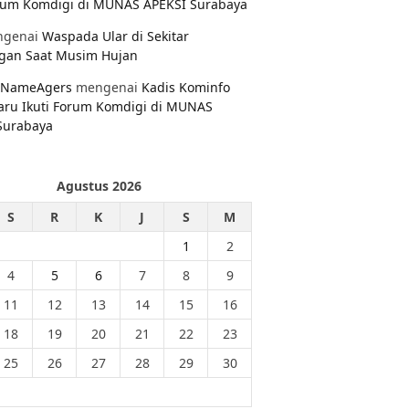
orum Komdigi di MUNAS APEKSI Surabaya
genai
Waspada Ular di Sekitar
gan Saat Musim Hujan
NameAgers
mengenai
Kadis Kominfo
aru Ikuti Forum Komdigi di MUNAS
Surabaya
Agustus 2026
S
R
K
J
S
M
1
2
4
5
6
7
8
9
11
12
13
14
15
16
18
19
20
21
22
23
25
26
27
28
29
30