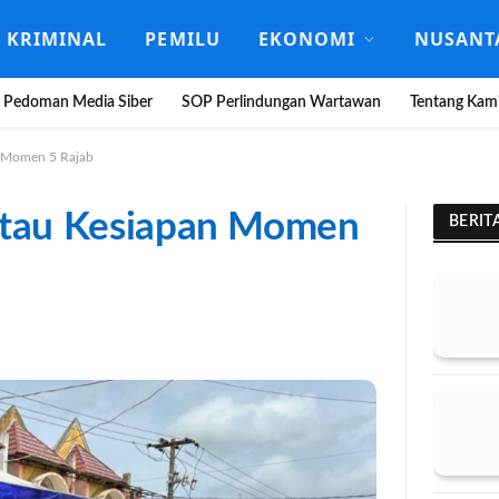
KRIMINAL
PEMILU
EKONOMI
NUSANT
Pedoman Media Siber
SOP Perlindungan Wartawan
Tentang Kam
n Momen 5 Rajab
ntau Kesiapan Momen
BERIT