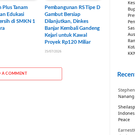
Kes
n Plus Tanam
Pembangunan RS Tipe D
Bup
an Edukasi
Gambut Bersiap
Pre
ersih di SMKN 1
Dilanjutkan, Dinkes
Pen
Sas
ra
Banjar Kembali Gandeng
Aus
Kejari untuk Kawal
Ra
Proyek Rp120 Miliar
Kot
25/07/2026
KKN
Recen
 A COMMENT
Stephen
Nanang 
Sheilas
Indones
Peace
Earnest