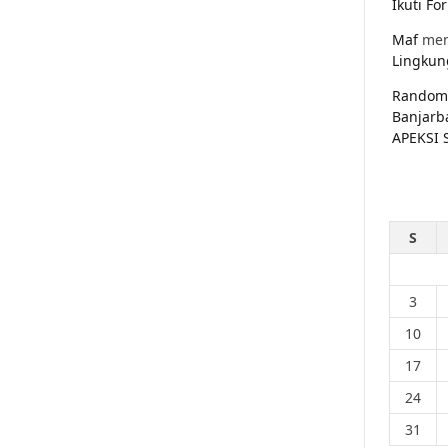
Ikuti F
Maf
men
Lingkun
Random
Banjarb
APEKSI 
S
3
10
17
24
31