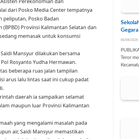
i Asisten Perekonomian dan
ai dari Posko Media Center tempatnya
 peliputan, Posko Badan
Sekolah
(BPBD) Provinsi Kalimantan Selatan dan
Gegara
 sedang memasak untuk konsumsi
06/08/2026
PUBLIK
 Saidi Mansyur dilakukan bersama
Teror mo
en Pol Rosyanto Yudha Hermawan.
Kecamata
tas beberapa ruas jalan tampilan
i arus lalu lintas saat ini cukup padat
i.
intah daerah ia sampaikan selamat
dalam maupun luar Provinsi Kalimantan
jemaah yang mengalami masalah pada
aupun air, Saidi Mansyur memastikan