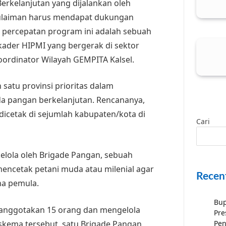
kelanjutan yang dijalankan oleh
Sulaiman harus mendapat dukungan
 percepatan program ini adalah sebuah
ader HIPMI yang bergerak di sektor
Koordinator Wilayah GEMPITA Kalsel.
 satu provinsi prioritas dalam
 pangan berkelanjutan. Rencananya,
dicetak di sejumlah kabupaten/kota di
Cari
kelola oleh Brigade Pangan, sebuah
encetak petani muda atau milenial agar
Recen
ha pemula.
Bup
ranggotakan 15 orang dan mengelola
Pre
 skema tersebut, satu Brigade Pangan
Pen