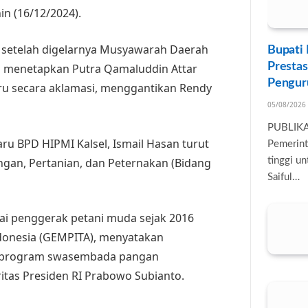
in (16/12/2024).
g setelah digelarnya Musyawarah Daerah
Bupati 
Prestas
ng menetapkan Putra Qamaluddin Attar
Pengur
ru secara aklamasi, menggantikan Rendy
05/08/2026
PUBLIK
u BPD HIPMI Kalsel, Ismail Hasan turut
Pemerint
angan, Pertanian, dan Peternakan (Bidang
tinggi un
Saiful…
gai penggerak petani muda sejak 2016
donesia (GEMPITA), menyatakan
 program swasembada pangan
ritas Presiden RI Prabowo Subianto.