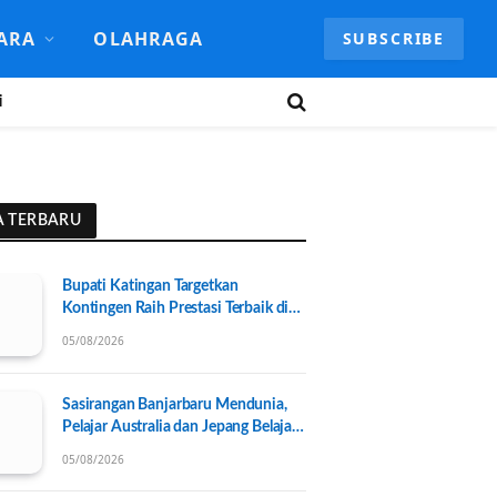
ARA
OLAHRAGA
SUBSCRIBE
i
A TERBARU
Bupati Katingan Targetkan
Kontingen Raih Prestasi Terbaik di
Porprov Kalteng 2026, Pengurus
05/08/2026
KONI Baru Resmi Dilantik
Sasirangan Banjarbaru Mendunia,
Pelajar Australia dan Jepang Belajar
Wastra Banjar Ramah Lingkungan
05/08/2026