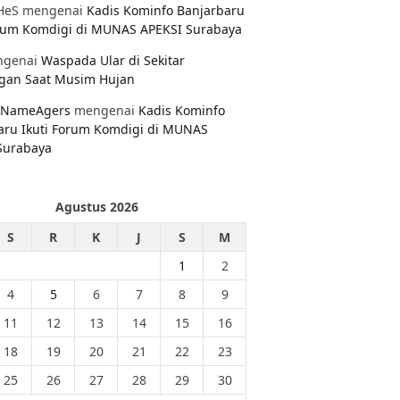
HeS
mengenai
Kadis Kominfo Banjarbaru
orum Komdigi di MUNAS APEKSI Surabaya
genai
Waspada Ular di Sekitar
gan Saat Musim Hujan
NameAgers
mengenai
Kadis Kominfo
aru Ikuti Forum Komdigi di MUNAS
Surabaya
Agustus 2026
S
R
K
J
S
M
1
2
4
5
6
7
8
9
11
12
13
14
15
16
18
19
20
21
22
23
25
26
27
28
29
30