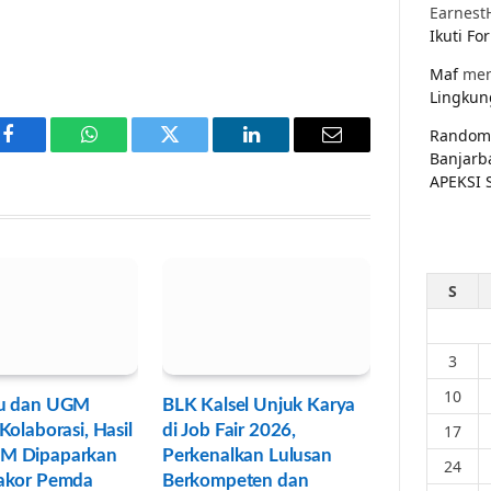
Earnest
Ikuti F
Maf
men
Lingkun
Random
Facebook
WhatsApp
Twitter
LinkedIn
Email
Banjarb
APEKSI 
S
3
10
u dan UGM
BLK Kalsel Unjuk Karya
Kolaborasi, Hasil
di Job Fair 2026,
17
M Dipaparkan
Perkenalkan Lulusan
24
akor Pemda
Berkompeten dan