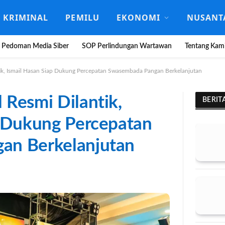
KRIMINAL
PEMILU
EKONOMI
NUSANT
Pedoman Media Siber
SOP Perlindungan Wartawan
Tentang Kam
ik, Ismail Hasan Siap Dukung Percepatan Swasembada Pangan Berkelanjutan
Resmi Dilantik,
BERIT
p Dukung Percepatan
an Berkelanjutan