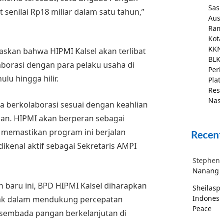
Sas
 senilai Rp18 miliar dalam satu tahun,”
Aus
Ra
Kot
KKN
askan bahwa HIPMI Kalsel akan terlibat
BLK
aborasi dengan para pelaku usaha di
Per
ulu hingga hilir.
Pla
Res
Nas
sa berkolaborasi sesuai dengan keahlian
gan. HIPMI akan berperan sebagai
k memastikan program ini berjalan
Recen
 dikenal aktif sebagai Sekretaris AMPI
Stephen
Nanang 
baru ini, BPD HIPMI Kalsel diharapkan
Sheilas
Indones
k dalam mendukung percepatan
Peace
embada pangan berkelanjutan di