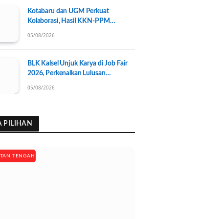
Kotabaru dan UGM Perkuat
Kolaborasi, Hasil KKN-PPM
Dipaparkan dalam Rakor Pemda
05/08/2026
BLK Kalsel Unjuk Karya di Job Fair
2026, Perkenalkan Lulusan
Berkompeten dan Platform
05/08/2026
Lowongan Kerja
A PILIHAN
TAN TENGAH