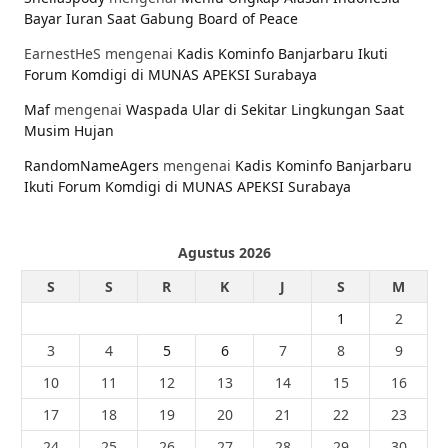
Bayar Iuran Saat Gabung Board of Peace
EarnestHeS
mengenai
Kadis Kominfo Banjarbaru Ikuti
Forum Komdigi di MUNAS APEKSI Surabaya
Maf
mengenai
Waspada Ular di Sekitar Lingkungan Saat
Musim Hujan
RandomNameAgers
mengenai
Kadis Kominfo Banjarbaru
Ikuti Forum Komdigi di MUNAS APEKSI Surabaya
Agustus 2026
S
S
R
K
J
S
M
1
2
3
4
5
6
7
8
9
10
11
12
13
14
15
16
17
18
19
20
21
22
23
24
25
26
27
28
29
30