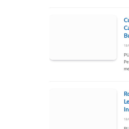
C
Ca
B
18/
PU
Pe
me
R
L
I
18/
PU