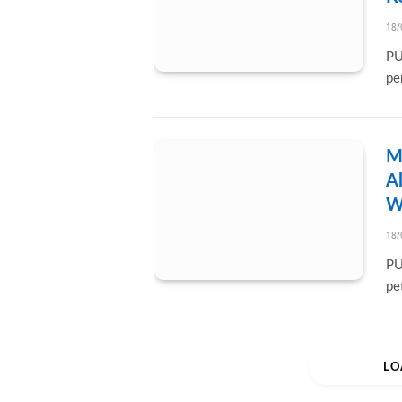
18/
PU
pe
M
A
W
18/
PU
pe
LO