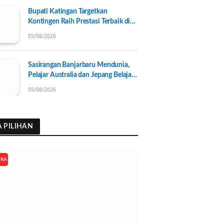
Bupati Katingan Targetkan
Kontingen Raih Prestasi Terbaik di
Porprov Kalteng 2026, Pengurus
05/08/2026
KONI Baru Resmi Dilantik
Sasirangan Banjarbaru Mendunia,
Pelajar Australia dan Jepang Belajar
Wastra Banjar Ramah Lingkungan
05/08/2026
A PILIHAN
ARA