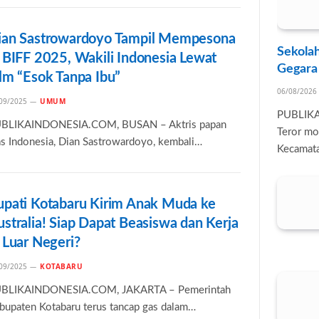
ian Sastrowardoyo Tampil Mempesona
Sekolah
i BIFF 2025, Wakili Indonesia Lewat
Gegara
ilm “Esok Tanpa Ibu”
06/08/2026
09/2025
UMUM
PUBLIK
BLIKAINDONESIA.COM, BUSAN – Aktris papan
Teror mo
as Indonesia, Dian Sastrowardoyo, kembali…
Kecamata
upati Kotabaru Kirim Anak Muda ke
stralia! Siap Dapat Beasiswa dan Kerja
 Luar Negeri?
09/2025
KOTABARU
BLIKAINDONESIA.COM, JAKARTA – Pemerintah
bupaten Kotabaru terus tancap gas dalam…