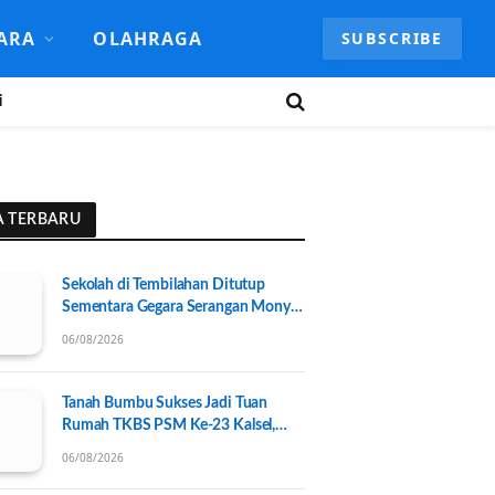
ARA
OLAHRAGA
SUBSCRIBE
i
A TERBARU
Sekolah di Tembilahan Ditutup
Sementara Gegara Serangan Monyet
Liar
06/08/2026
Tanah Bumbu Sukses Jadi Tuan
Rumah TKBS PSM Ke-23 Kalsel,
Perkuat Kolaborasi untuk
06/08/2026
Kesejahteraan Sosial