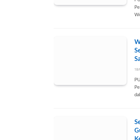
Pe
Wo
W
S
S
18/
PU
Pe
da
Se
G
K