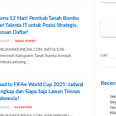
uma 12 Hari! Pemkab Tanah Bumbu
ri Talenta IT untuk Posisi Strategis,
uruan Daftar!
09/2025
TANAH BUMBU
BLIKAINDONESIA.COM, BATULICIN –
Cari
merintah Kabupaten Tanah Bumbu kembali
mbuka peluang…
Recen
oad to FIFAe World Cup 2025: Jadwal
engkap dan Siapa Saja Lawan Timnas
Sek
ndonesia?
Geg
Tan
09/2025
NUSANTARA
PSM
BLIKAINDONESIA.COM, BANJARBARU –