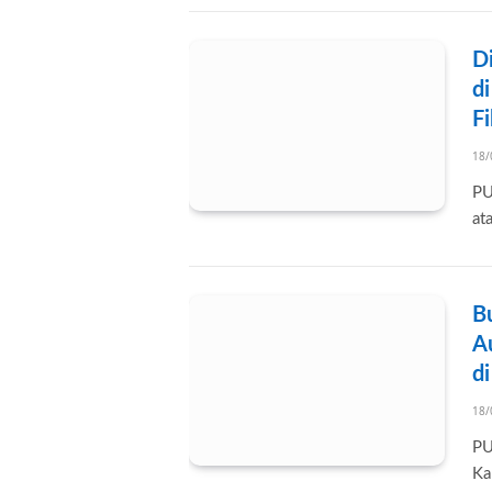
D
d
F
18/
PU
at
B
Au
di
18/
PU
Ka