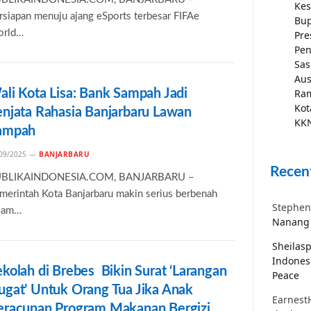
Kes
rsiapan menuju ajang eSports terbesar FIFAe
Bup
rld…
Pre
Pen
Sas
Aus
ali Kota Lisa: Bank Sampah Jadi
Ra
Kot
enjata Rahasia Banjarbaru Lawan
KKN
ampah
09/2025
BANJARBARU
Recen
BLIKAINDONESIA.COM, BANJARBARU –
merintah Kota Banjarbaru makin serius berbenah
Stephen
lam…
Nanang 
Sheilas
Indones
kolah di Brebes Bikin Surat ‘Larangan
Peace
ugat’ Untuk Orang Tua Jika Anak
Earnest
eracunan Program Makanan Bergizi