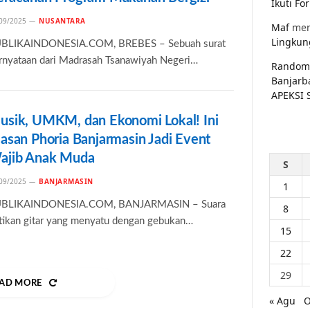
Ikuti F
09/2025
NUSANTARA
Maf
men
Lingkun
BLIKAINDONESIA.COM, BREBES – Sebuah surat
rnyataan dari Madrasah Tsanawiyah Negeri…
Random
Banjarb
APEKSI 
usik, UMKM, dan Ekonomi Lokal! Ini
lasan Phoria Banjarmasin Jadi Event
ajib Anak Muda
S
09/2025
BANJARMASIN
1
BLIKAINDONESIA.COM, BANJARMASIN – Suara
8
tikan gitar yang menyatu dengan gebukan…
15
22
29
AD MORE
« Agu
O