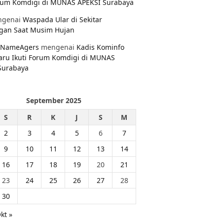
orum Komdigi di MUNAS APEKSI Surabaya
genai
Waspada Ular di Sekitar
gan Saat Musim Hujan
NameAgers
mengenai
Kadis Kominfo
aru Ikuti Forum Komdigi di MUNAS
Surabaya
September 2025
S
R
K
J
S
M
2
3
4
5
6
7
9
10
11
12
13
14
16
17
18
19
20
21
23
24
25
26
27
28
30
kt »