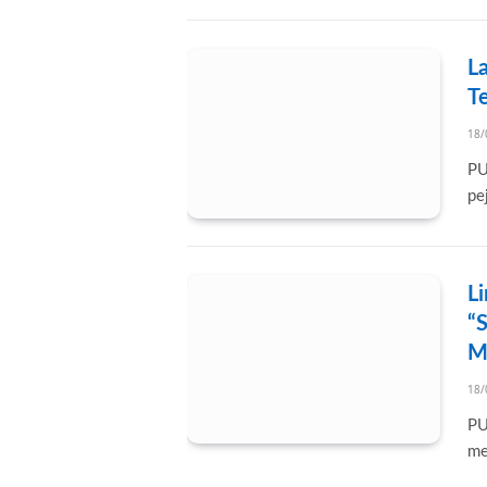
La
Te
18/
PU
pe
Li
“S
M
18/
PU
me