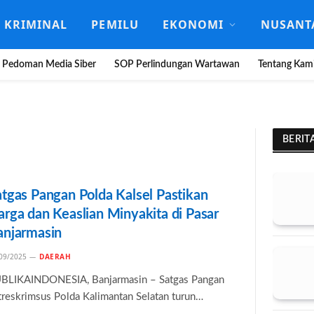
KRIMINAL
PEMILU
EKONOMI
NUSANT
Pedoman Media Siber
SOP Perlindungan Wartawan
Tentang Kam
BERIT
atgas Pangan Polda Kalsel Pastikan
arga dan Keaslian Minyakita di Pasar
anjarmasin
09/2025
DAERAH
BLIKAINDONESIA, Banjarmasin – Satgas Pangan
treskrimsus Polda Kalimantan Selatan turun…