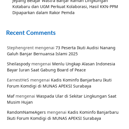
Jepang Belajar Wastra Banjar Ramah Lingkungan
Kotabaru dan UGM Perkuat Kolaborasi, Hasil KKN-PPM
Dipaparkan dalam Rakor Pemda
Recent Comments
Stephengrent
mengenai
73 Peserta Ikuti Audisi Nanang
Galuh Banjar Bernuansa Islami 2025
Sheilaspody
mengenai
Menlu Ungkap Alasan Indonesia
Bayar Iuran Saat Gabung Board of Peace
EarnestHeS
mengenai
Kadis Kominfo Banjarbaru Ikuti
Forum Komdigi di MUNAS APEKSI Surabaya
Maf
mengenai
Waspada Ular di Sekitar Lingkungan Saat
Musim Hujan
RandomNameAgers
mengenai
Kadis Kominfo Banjarbaru
Ikuti Forum Komdigi di MUNAS APEKSI Surabaya