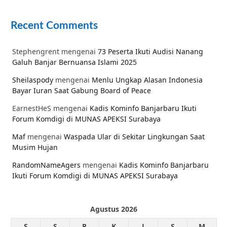
Recent Comments
Stephengrent
mengenai
73 Peserta Ikuti Audisi Nanang
Galuh Banjar Bernuansa Islami 2025
Sheilaspody
mengenai
Menlu Ungkap Alasan Indonesia
Bayar Iuran Saat Gabung Board of Peace
EarnestHeS
mengenai
Kadis Kominfo Banjarbaru Ikuti
Forum Komdigi di MUNAS APEKSI Surabaya
Maf
mengenai
Waspada Ular di Sekitar Lingkungan Saat
Musim Hujan
RandomNameAgers
mengenai
Kadis Kominfo Banjarbaru
Ikuti Forum Komdigi di MUNAS APEKSI Surabaya
Agustus 2026
S
S
R
K
J
S
M