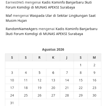
EarnestHeS
mengenai
Kadis Kominfo Banjarbaru Ikuti
Forum Komdigi di MUNAS APEKSI Surabaya
Maf
mengenai
Waspada Ular di Sekitar Lingkungan Saat
Musim Hujan
RandomNameAgers
mengenai
Kadis Kominfo Banjarbaru
Ikuti Forum Komdigi di MUNAS APEKSI Surabaya
Agustus 2026
S
S
R
K
J
S
M
1
2
3
4
5
6
7
8
9
10
11
12
13
14
15
16
17
18
19
20
21
22
23
24
25
26
27
28
29
30
31