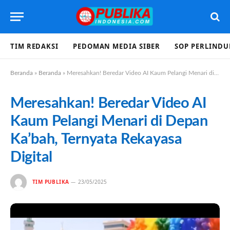
TIM REDAKSI
PEDOMAN MEDIA SIBER
SOP PERLIND
Beranda
»
Beranda
»
Meresahkan! Beredar Video AI Kaum Pelangi Menari di Depan Ka’bah, Ternyata Rekayasa Digital
Meresahkan! Beredar Video AI
Kaum Pelangi Menari di Depan
Ka’bah, Ternyata Rekayasa
Digital
TIM PUBLIKA
23/05/2025