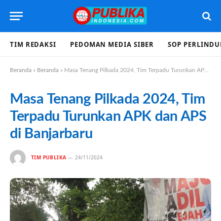
TIM REDAKSI
PEDOMAN MEDIA SIBER
SOP PERLIND
Beranda
»
Beranda
»
Masa Tenang Pilkada 2024, Tim Terpadu Turunkan APK dan APS di Banjarbaru
Masa Tenang Pilkada 2024, Tim
Terpadu Turunkan APK dan APS
di Banjarbaru
TIM PUBLIKA
24/11/2024