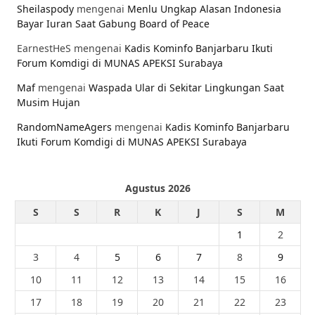
Sheilaspody
mengenai
Menlu Ungkap Alasan Indonesia
Bayar Iuran Saat Gabung Board of Peace
EarnestHeS
mengenai
Kadis Kominfo Banjarbaru Ikuti
Forum Komdigi di MUNAS APEKSI Surabaya
Maf
mengenai
Waspada Ular di Sekitar Lingkungan Saat
Musim Hujan
RandomNameAgers
mengenai
Kadis Kominfo Banjarbaru
Ikuti Forum Komdigi di MUNAS APEKSI Surabaya
Agustus 2026
S
S
R
K
J
S
M
1
2
3
4
5
6
7
8
9
10
11
12
13
14
15
16
17
18
19
20
21
22
23