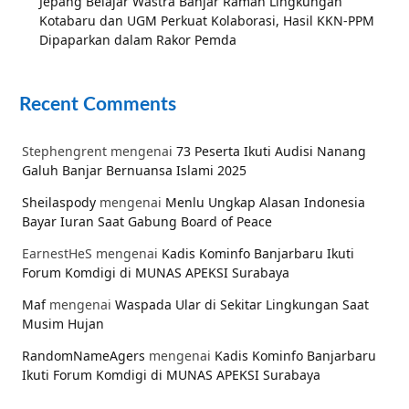
Jepang Belajar Wastra Banjar Ramah Lingkungan
Kotabaru dan UGM Perkuat Kolaborasi, Hasil KKN-PPM
Dipaparkan dalam Rakor Pemda
Recent Comments
Stephengrent
mengenai
73 Peserta Ikuti Audisi Nanang
Galuh Banjar Bernuansa Islami 2025
Sheilaspody
mengenai
Menlu Ungkap Alasan Indonesia
Bayar Iuran Saat Gabung Board of Peace
EarnestHeS
mengenai
Kadis Kominfo Banjarbaru Ikuti
Forum Komdigi di MUNAS APEKSI Surabaya
Maf
mengenai
Waspada Ular di Sekitar Lingkungan Saat
Musim Hujan
RandomNameAgers
mengenai
Kadis Kominfo Banjarbaru
Ikuti Forum Komdigi di MUNAS APEKSI Surabaya