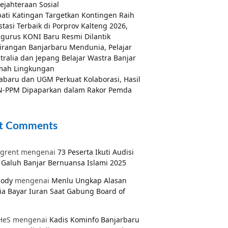
ejahteraan Sosial
ati Katingan Targetkan Kontingen Raih
stasi Terbaik di Porprov Kalteng 2026,
gurus KONI Baru Resmi Dilantik
irangan Banjarbaru Mendunia, Pelajar
tralia dan Jepang Belajar Wastra Banjar
mah Lingkungan
abaru dan UGM Perkuat Kolaborasi, Hasil
-PPM Dipaparkan dalam Rakor Pemda
t Comments
grent
mengenai
73 Peserta Ikuti Audisi
Galuh Banjar Bernuansa Islami 2025
pody
mengenai
Menlu Ungkap Alasan
ia Bayar Iuran Saat Gabung Board of
HeS
mengenai
Kadis Kominfo Banjarbaru