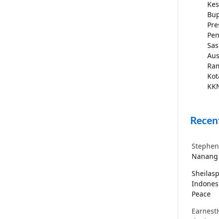
Kes
Bup
Pre
Pen
Sas
Aus
Ra
Kot
KKN
Recen
Stephen
Nanang 
Sheilas
Indones
Peace
Earnest