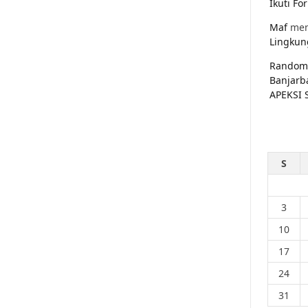
Ikuti F
Maf
men
Lingkun
Random
Banjarb
APEKSI 
S
3
10
17
24
31