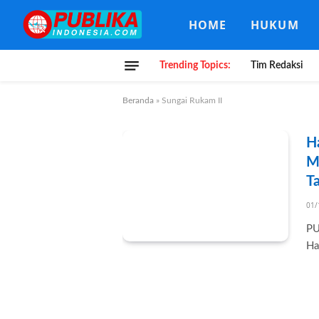
HOME
HUKUM
Trending Topics:
Tim Redaksi
Beranda
»
Sungai Rukam II
H
M
T
01/
PU
Ha