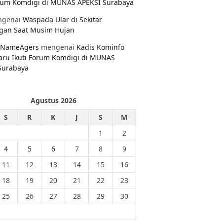
orum Komdigi di MUNAS APEKSI Surabaya
genai
Waspada Ular di Sekitar
gan Saat Musim Hujan
NameAgers
mengenai
Kadis Kominfo
aru Ikuti Forum Komdigi di MUNAS
Surabaya
Agustus 2026
S
R
K
J
S
M
1
2
4
5
6
7
8
9
11
12
13
14
15
16
18
19
20
21
22
23
25
26
27
28
29
30