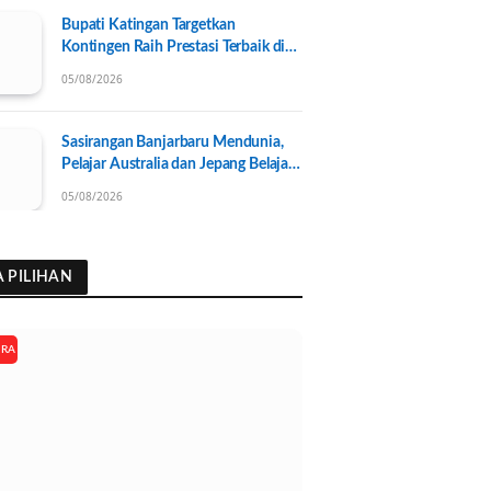
Bupati Katingan Targetkan
Kontingen Raih Prestasi Terbaik di
Porprov Kalteng 2026, Pengurus
05/08/2026
KONI Baru Resmi Dilantik
Sasirangan Banjarbaru Mendunia,
Pelajar Australia dan Jepang Belajar
Wastra Banjar Ramah Lingkungan
05/08/2026
A PILIHAN
ARA