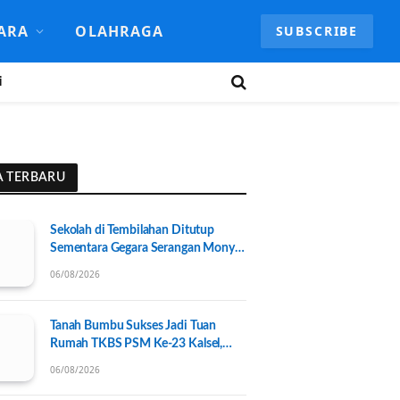
ARA
OLAHRAGA
SUBSCRIBE
i
A TERBARU
Sekolah di Tembilahan Ditutup
Sementara Gegara Serangan Monyet
Liar
06/08/2026
Tanah Bumbu Sukses Jadi Tuan
Rumah TKBS PSM Ke-23 Kalsel,
Perkuat Kolaborasi untuk
06/08/2026
Kesejahteraan Sosial