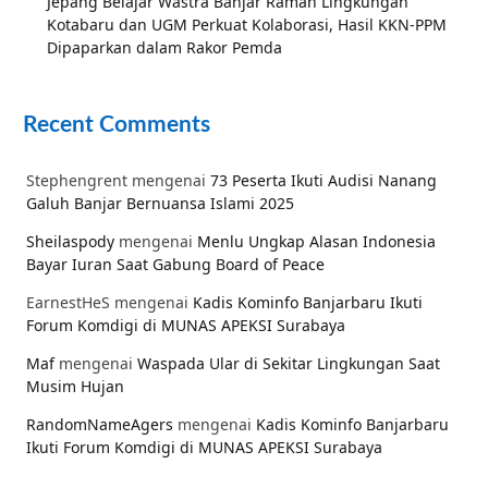
Jepang Belajar Wastra Banjar Ramah Lingkungan
Kotabaru dan UGM Perkuat Kolaborasi, Hasil KKN-PPM
Dipaparkan dalam Rakor Pemda
Recent Comments
Stephengrent
mengenai
73 Peserta Ikuti Audisi Nanang
Galuh Banjar Bernuansa Islami 2025
Sheilaspody
mengenai
Menlu Ungkap Alasan Indonesia
Bayar Iuran Saat Gabung Board of Peace
EarnestHeS
mengenai
Kadis Kominfo Banjarbaru Ikuti
Forum Komdigi di MUNAS APEKSI Surabaya
Maf
mengenai
Waspada Ular di Sekitar Lingkungan Saat
Musim Hujan
RandomNameAgers
mengenai
Kadis Kominfo Banjarbaru
Ikuti Forum Komdigi di MUNAS APEKSI Surabaya