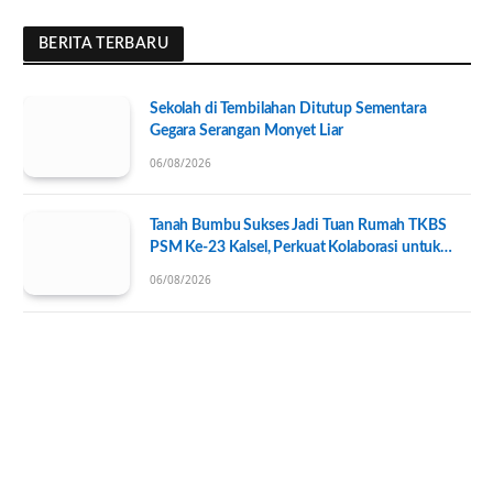
BERITA TERBARU
Sekolah di Tembilahan Ditutup Sementara
Gegara Serangan Monyet Liar
06/08/2026
Tanah Bumbu Sukses Jadi Tuan Rumah TKBS
PSM Ke-23 Kalsel, Perkuat Kolaborasi untuk
Kesejahteraan Sosial
06/08/2026
Bupati Katingan Targetkan Kontingen Raih
Prestasi Terbaik di Porprov Kalteng 2026,
Pengurus KONI Baru Resmi Dilantik
05/08/2026
Sasirangan Banjarbaru Mendunia, Pelajar
Australia dan Jepang Belajar Wastra Banjar