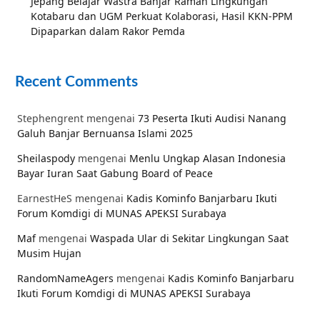
Jepang Belajar Wastra Banjar Ramah Lingkungan
Kotabaru dan UGM Perkuat Kolaborasi, Hasil KKN-PPM
Dipaparkan dalam Rakor Pemda
Recent Comments
Stephengrent
mengenai
73 Peserta Ikuti Audisi Nanang
Galuh Banjar Bernuansa Islami 2025
Sheilaspody
mengenai
Menlu Ungkap Alasan Indonesia
Bayar Iuran Saat Gabung Board of Peace
EarnestHeS
mengenai
Kadis Kominfo Banjarbaru Ikuti
Forum Komdigi di MUNAS APEKSI Surabaya
Maf
mengenai
Waspada Ular di Sekitar Lingkungan Saat
Musim Hujan
RandomNameAgers
mengenai
Kadis Kominfo Banjarbaru
Ikuti Forum Komdigi di MUNAS APEKSI Surabaya