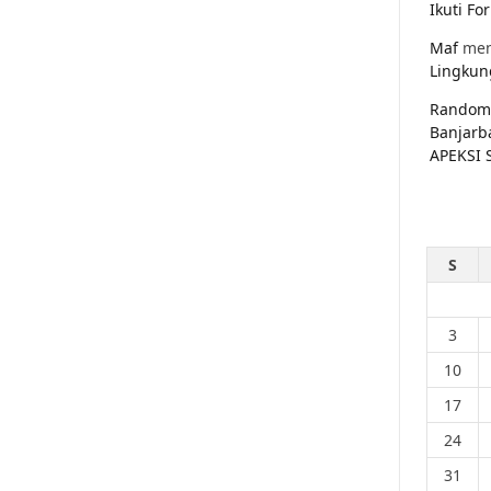
Ikuti F
Maf
men
Lingkun
Random
Banjarb
APEKSI 
S
3
10
17
24
31