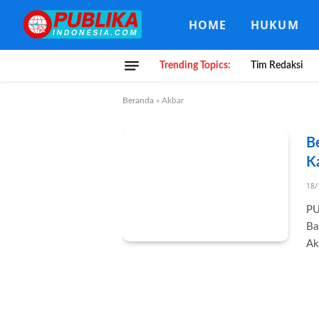
HOME
HUKUM
Trending Topics:
Tim Redaksi
Beranda
»
Akbar
B
K
18/
PU
Ba
Ak