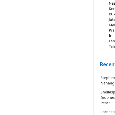
Nas
Ken
Buk
Jut
Mau
Pra
Ini!
Lan
Tah
Recen
Stephen
Nanang 
Sheilas
Indones
Peace
Earnest