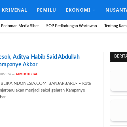
KRIMINAL
PEMILU
EKONOMI
NUSANT
Pedoman Media Siber
SOP Perlindungan Wartawan
Tentang Kam
esok, Aditya-Habib Said Abdullah
BERIT
ampanye Akbar
10/2024
ADVERTORIAL
BLIKAINDONESIA.COM, BANJARBARU- – Kota
njarbaru akan menjadi saksi gelaran Kampanye
bar…