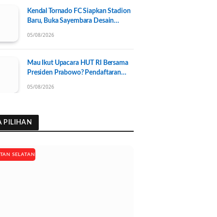
Kendal Tornado FC Siapkan Stadion
Baru, Buka Sayembara Desain
Berhadiah Rp50 Juta dan
05/08/2026
Kesempatan Jadi Pegawai
Mau Ikut Upacara HUT RI Bersama
Presiden Prabowo? Pendaftaran
Dibuka Mulai Hari Ini!
05/08/2026
A PILIHAN
TAN SELATAN