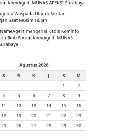
orum Komdigi di MUNAS APEKSI Surabaya
genai
Waspada Ular di Sekitar
gan Saat Musim Hujan
NameAgers
mengenai
Kadis Kominfo
aru Ikuti Forum Komdigi di MUNAS
Surabaya
Agustus 2026
S
R
K
J
S
M
1
2
4
5
6
7
8
9
11
12
13
14
15
16
18
19
20
21
22
23
25
26
27
28
29
30