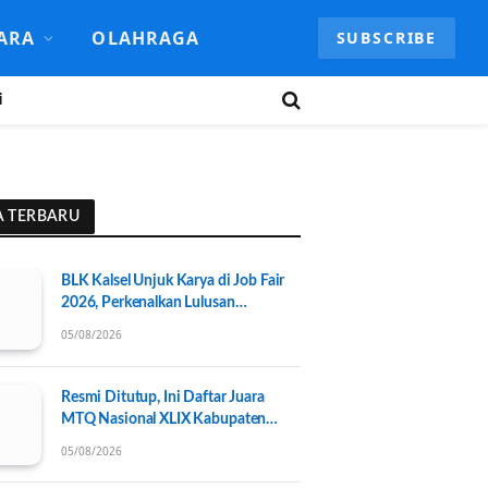
ARA
OLAHRAGA
SUBSCRIBE
i
A TERBARU
BLK Kalsel Unjuk Karya di Job Fair
2026, Perkenalkan Lulusan
Berkompeten dan Platform
05/08/2026
Lowongan Kerja
Resmi Ditutup, Ini Daftar Juara
MTQ Nasional XLIX Kabupaten
Banjar 2026
05/08/2026