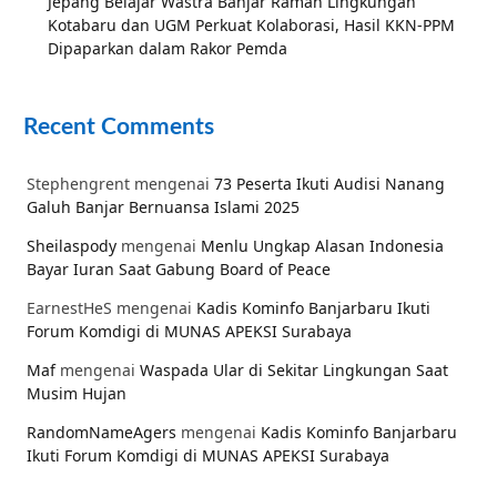
Jepang Belajar Wastra Banjar Ramah Lingkungan
Kotabaru dan UGM Perkuat Kolaborasi, Hasil KKN-PPM
Dipaparkan dalam Rakor Pemda
Recent Comments
Stephengrent
mengenai
73 Peserta Ikuti Audisi Nanang
Galuh Banjar Bernuansa Islami 2025
Sheilaspody
mengenai
Menlu Ungkap Alasan Indonesia
Bayar Iuran Saat Gabung Board of Peace
EarnestHeS
mengenai
Kadis Kominfo Banjarbaru Ikuti
Forum Komdigi di MUNAS APEKSI Surabaya
Maf
mengenai
Waspada Ular di Sekitar Lingkungan Saat
Musim Hujan
RandomNameAgers
mengenai
Kadis Kominfo Banjarbaru
Ikuti Forum Komdigi di MUNAS APEKSI Surabaya